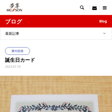

menu
ブログ
Blog
最新記事
東刈谷校
誕生日カード
2023.07.19