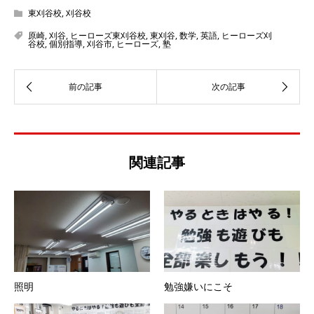
東刈谷校
,
刈谷校
原崎
,
刈谷
,
ヒーローズ東刈谷校
,
東刈谷
,
数学
,
英語
,
ヒーローズ刈
谷校
,
個別指導
,
刈谷市
,
ヒーローズ
,
塾
関連記事
照明
勉強嫌いにこそ