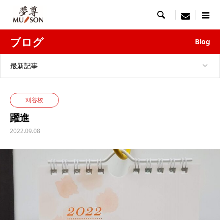

menu
ブログ
Blog
最新記事
刈谷校
躍進
2022.09.08