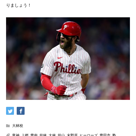
りましょう！
大林校
竜神
,
上郷
,
豊南
,
前林
,
大林
,
前山
,
末野原
,
ヒーローズ
,
豊田市
,
塾
,