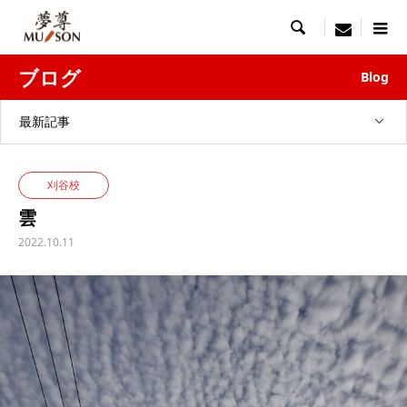

menu
ブログ
Blog
最新記事
刈谷校
雲
2022.10.11