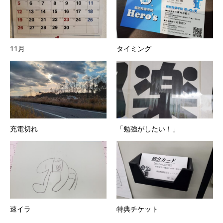
11月
タイミング
充電切れ
「勉強がしたい！」
速イラ
特典チケット