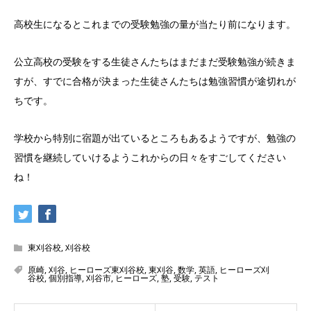
高校生になるとこれまでの受験勉強の量が当たり前になります。
公立高校の受験をする生徒さんたちはまだまだ受験勉強が続きま
すが、すでに合格が決まった生徒さんたちは勉強習慣が途切れが
ちです。
学校から特別に宿題が出ているところもあるようですが、勉強の
習慣を継続していけるようこれからの日々をすごしてください
ね！
東刈谷校
,
刈谷校
原崎
,
刈谷
,
ヒーローズ東刈谷校
,
東刈谷
,
数学
,
英語
,
ヒーローズ刈
谷校
,
個別指導
,
刈谷市
,
ヒーローズ
,
塾
,
受験
,
テスト