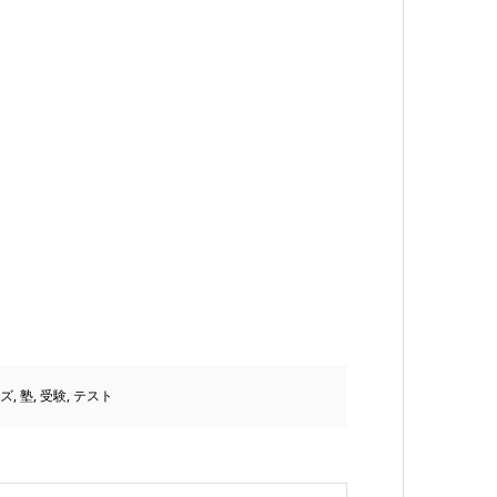
ズ
,
塾
,
受験
,
テスト