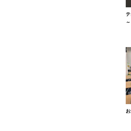
テ
～
お