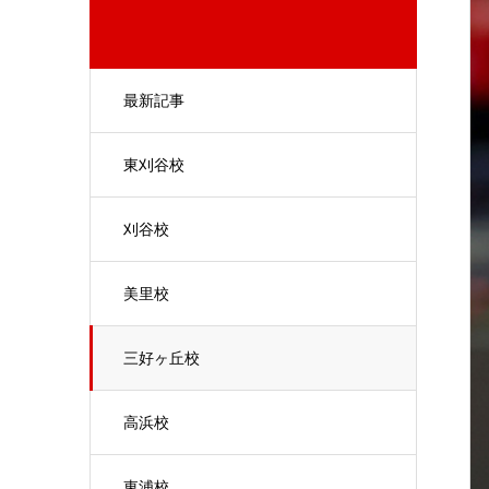
最新記事
東刈谷校
刈谷校
美里校
三好ヶ丘校
高浜校
東浦校