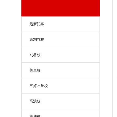
最新記事
東刈谷校
刈谷校
美里校
三好ヶ丘校
高浜校
東浦校