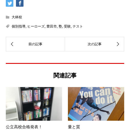
大林校
個別指導
,
ヒーローズ
,
豊田市
,
塾
,
受験
,
テスト
関連記事
公立高校合格発表！
量と質