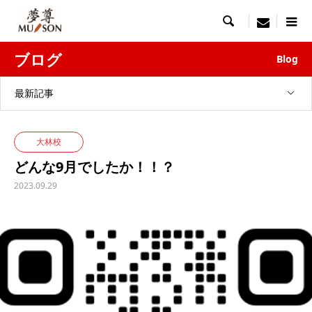

menu
ブログ
Blog
最新記事
大林校
どんな9月でしたか！！？
2023.09.29