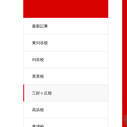
最新記事
東刈谷校
刈谷校
美里校
三好ヶ丘校
高浜校
東浦校