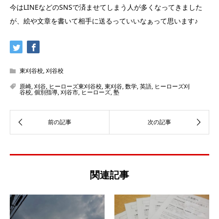
今はLINEなどのSNSで済ませてしまう人が多くなってきました
が、絵や文章を書いて相手に送るっていいなぁって思います♪
東刈谷校
,
刈谷校
原崎
,
刈谷
,
ヒーローズ東刈谷校
,
東刈谷
,
数学
,
英語
,
ヒーローズ刈
谷校
,
個別指導
,
刈谷市
,
ヒーローズ
,
塾
関連記事