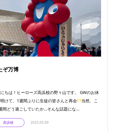
たぞ万博
にちは！ヒーローズ高浜校の野々山です。 GWのお休
明けて、1週間ぶりに生徒の皆さんと再会
当然、こ
週間どう過ごしていたか…そんな話題にな...
高浜校
2025.05.09