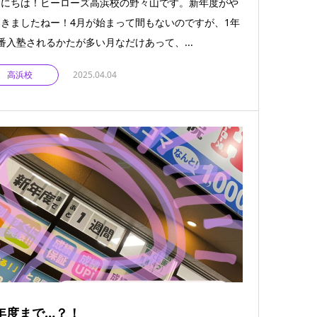
んにちは！ヒーローズ高浜校の野々山です。新年度がや
きましたねー！4月が始まって間もないのですが、1年
番入塾されるかたが多い月なだけあって、...
高浜校
2025.04.04
年度まで…？！