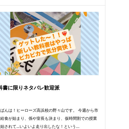
科書に限りネタバレ歓迎派
ばんは！ヒーローズ高浜校の野々山です。 今週から市
は給食が始まり、係や室長も決まり、仮時間割での授業
始されて…いよいよ走り出したな！という...