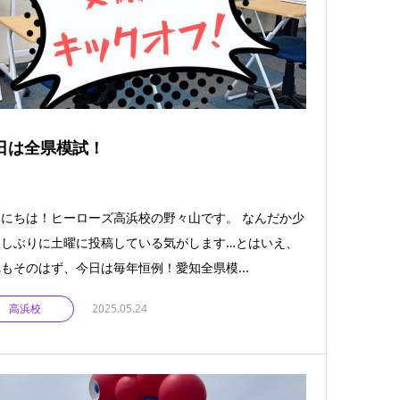
日は全県模試！
にちは！ヒーローズ高浜校の野々山です。 なんだか少
久しぶりに土曜に投稿している気がします…とはいえ、
もそのはず、今日は毎年恒例！愛知全県模...
高浜校
2025.05.24