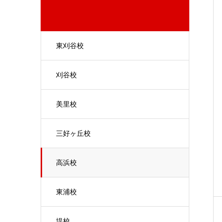
東刈谷校
刈谷校
美里校
三好ヶ丘校
高浜校
東浦校
堤校