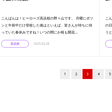
こんばんは！ヒーローズ高浜校の野々山です。 月曜にポツ
こ
ンと午前中だけ登校した後はといえば、皆さんが待ちに待
の
っていた春休みですね！いつの間にか桜も開花...
うと
高浜校
2025.03.28
1
2
3
4
5