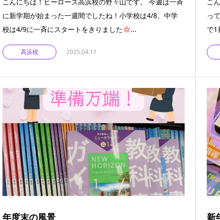
こんにちは！ヒーローズ高浜校の野々山です。 今週は一斉
こ
に新学期が始まった一週間でしたね！小学校は4/8、中学
って
校は4/9に一斉にスタートをきりました
...
で1
高浜校
2025.04.11
年度末の風景
新