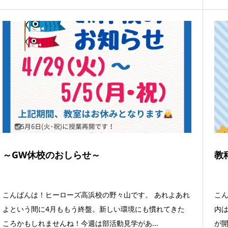
～GW休校のおしらせ～
教
こんばんは！ヒーローズ高浜校の野々山です。 あれよあれ
こん
よという間に4月ももう終盤。新しい環境にも慣れてきた
内
ころかもしれませんね！今週は部活動見学があ...
が開