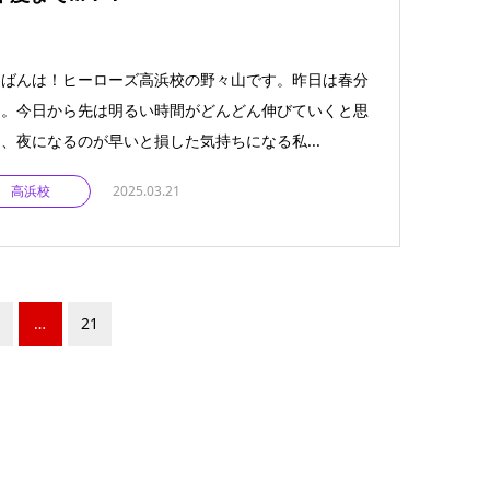
んばんは！ヒーローズ高浜校の野々山です。昨日は春分
日。今日から先は明るい時間がどんどん伸びていくと思
、夜になるのが早いと損した気持ちになる私...
高浜校
2025.03.21
…
21