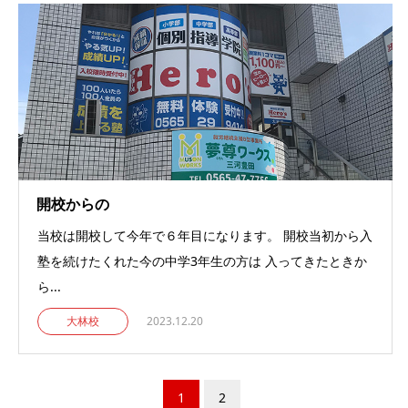
開校からの
当校は開校して今年で６年目になります。 開校当初から入
塾を続けたくれた今の中学3年生の方は 入ってきたときか
ら...
大林校
2023.12.20
1
2