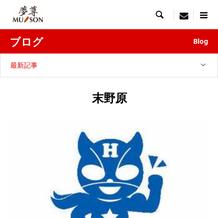

menu
ブログ
Blog
最新記事
末野原