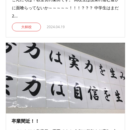
に面喰らってないか～～～～～！！！？？？ 中学生はまだ
2...
大林校
2024.04.19
卒業間近！！